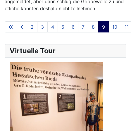
angemeldet, aber dann schlug die Grippewelle zu und
etliche konnten deshalb nicht teilnehmen.
2
3
4
5
6
7
8
9
10
11
Seite 9 von 11
Virtuelle Tour